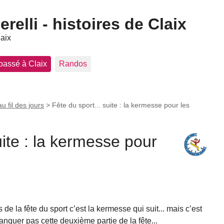
elli - histoires de Claix
laix
 passé à Claix
Randos
au fil des jours
>
Fête du sport... suite : la kermesse pour les
uite : la kermesse pour
s de la fête du sport c’est la kermesse qui suit... mais c’est
anquer pas cette deuxième partie de la fête...