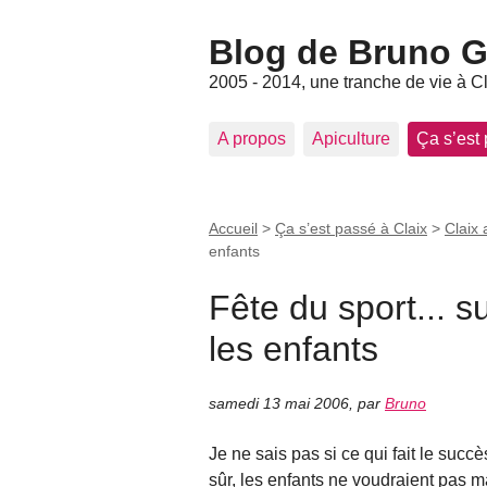
Blog de Bruno Ger
2005 - 2014, une tranche de vie à C
A propos
Apiculture
Ça s’est
Accueil
>
Ça s’est passé à Claix
>
Claix 
enfants
Fête du sport... s
les enfants
samedi 13 mai 2006
,
par
Bruno
Je ne sais pas si ce qui fait le succè
sûr, les enfants ne voudraient pas m