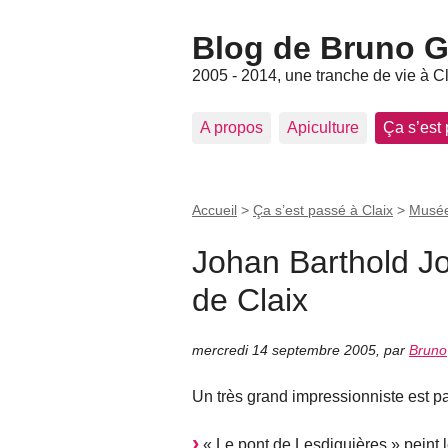
Blog de Bruno Ger
2005 - 2014, une tranche de vie à C
A propos
Apiculture
Ça s’est
Accueil
>
Ça s’est passé à Claix
>
Musée
Johan Barthold Jo
de Claix
mercredi 14 septembre 2005
,
par
Bruno
Un très grand impressionniste est pa
« Le pont de Lesdiguières » peint 