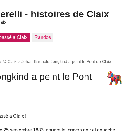
elli - histoires de Claix
laix
 passé à Claix
Randos
 @ Claix
>
Johan Barthold Jongkind a peint le Pont de Claix
ngkind a peint le Pont
ssé à Claix !
le 25 septembre 1883, aquarelle, crayon noir et gouache.