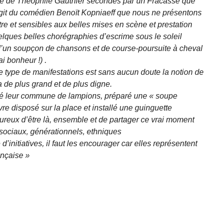
gue de Théophile Gauthier secondés par un Fracasse que
agit du comédien Benoït Kopniaeff que nous ne présentons
re et sensibles aux belles mises en scène et prestation
uelques belles chorégraphies d’escrime sous le soleil
’un soupçon de chansons et de course-poursuite à cheval
i bonheur !) .
 type de manifestations est sans aucun doute la notion de
 a de plus grand et de plus digne.
uminé leur commune de lampions, préparé une « soupe
e disposé sur la place et installé une guinguette
ureux d’être là, ensemble et de partager ce vrai moment
 sociaux, générationnels, ethniques
d’initiatives, il faut les encourager car elles représentent
ançaise »