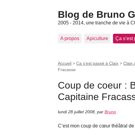
Blog de Bruno Ger
2005 - 2014, une tranche de vie à C
A propos
Apiculture
Ça s’est
Accueil
>
Ça s’est passé à Claix
>
Claix 
Fracasse
Coup de coeur : B
Capitaine Fracas
lundi 28 juillet 2008
,
par
Bruno
C’est mon coup de cœur théâtral de l