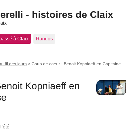
elli - histoires de Claix
laix
 passé à Claix
Randos
au fil des jours
>
Coup de coeur : Benoit Kopniaeff en Capitaine
enoit Kopniaeff en
se
’été.