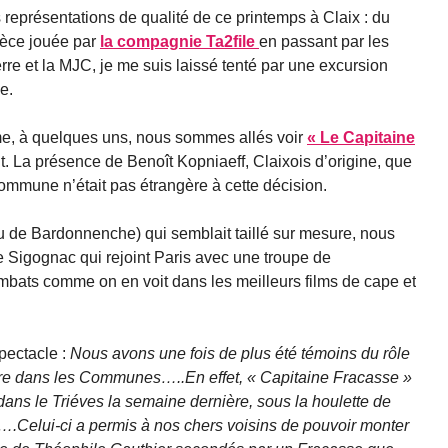
représentations de qualité de ce printemps à Claix : du
pièce jouée par
la compagnie Ta2file
en passant par les
rre et la MJC, je me suis laissé tenté par une excursion
e.
me, à quelques uns, nous sommes allés voir
« Le Capitaine
. La présence de Benoît Kopniaeff, Claixois d’origine, que
ommune n’était pas étrangère à cette décision.
u de Bardonnenche) qui semblait taillé sur mesure, nous
 Sigognac qui rejoint Paris avec une troupe de
bats comme on en voit dans les meilleurs films de cape et
pectacle :
Nous avons une fois de plus été témoins du rôle
ure dans les Communes…..En effet, « Capitaine Fracasse »
 dans le Triéves la semaine dernière, sous la houlette de
….Celui-ci a permis à nos chers voisins de pouvoir monter