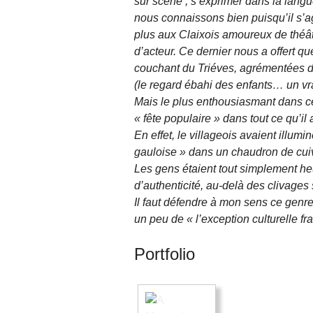
sur scène , s’exprimer dans la lan
nous connaissons bien puisqu’il s’
plus aux Claixois amoureux de théât
d’acteur. Ce dernier nous a offert q
couchant du Triéves, agrémentées d
(le regard ébahi des enfants… un vra
Mais le plus enthousiasmant dans ce
« fête populaire » dans tout ce qu’il
En effet, le villageois avaient ill
gauloise » dans un chaudron de cuivr
Les gens étaient tout simplement he
d’authenticité, au-delà des clivages
Il faut défendre à mon sens ce genre 
un peu de « l’exception culturelle fr
Portfolio