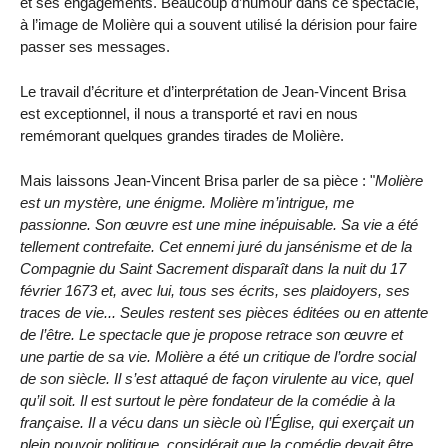
et ses engagements. Beaucoup d’humour dans ce spectacle,
à l’image de Molière qui a souvent utilisé la dérision pour faire
passer ses messages.
Le travail d’écriture et d’interprétation de Jean-Vincent Brisa
est exceptionnel, il nous a transporté et ravi en nous
remémorant quelques grandes tirades de Molière.
Mais laissons Jean-Vincent Brisa parler de sa pièce : "
Molière
est un mystère, une énigme. Molière m’intrigue, me
passionne. Son œuvre est une mine inépuisable. Sa vie a été
tellement contrefaite. Cet ennemi juré du jansénisme et de la
Compagnie du Saint Sacrement disparaît dans la nuit du 17
février 1673 et, avec lui, tous ses écrits, ses plaidoyers, ses
traces de vie... Seules restent ses pièces éditées ou en attente
de l’être. Le spectacle que je propose retrace son œuvre et
une partie de sa vie. Molière a été un critique de l’ordre social
de son siècle. Il s’est attaqué de façon virulente au vice, quel
qu’il soit. Il est surtout le père fondateur de la comédie à la
française. Il a vécu dans un siècle où l’Église, qui exerçait un
plein pouvoir politique, considérait que la comédie devait être