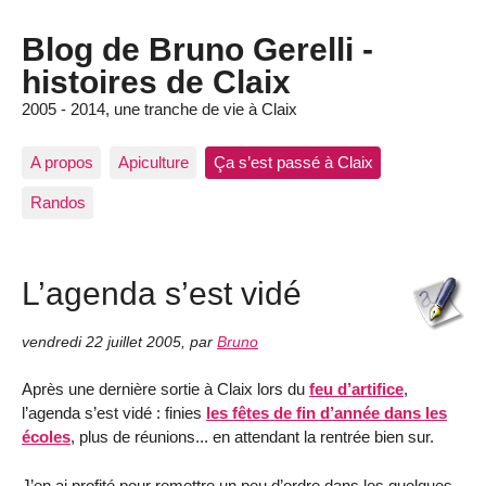
Blog de Bruno Gerelli -
histoires de Claix
2005 - 2014, une tranche de vie à Claix
A propos
Apiculture
Ça s’est passé à Claix
Randos
L’agenda s’est vidé
vendredi 22 juillet 2005
,
par
Bruno
Après une dernière sortie à Claix lors du
feu d’artifice
,
l’agenda s’est vidé : finies
les fêtes de fin d’année dans les
écoles
, plus de réunions... en attendant la rentrée bien sur.
J’en ai profité pour remettre un peu d’ordre dans les quelques