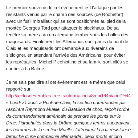
Le premier souvenir de cet événement est l’attaque par les
résistants venus par le champ des sources (de Rochefort)
avec un fusil mitrailleur qui se sont positionnés au pied de la
montée Georges Tord pour attaquer le blockhaus. De sa
fenêtre sa mère a vu un allemand tomber sous les balles des
maquisards. Finalement les Allemands sont partis du pont de
Claix et les maquisards ont demandé aux riverains de
s’éloigner, en attendant l’arrivée des Américains, pour éviter
les représailles. Michel Picchiottino et sa famille sont allés se
cacher à La Balme.
Je ne sais pas dire si cet événement est le même que celui
rapporté sur
http://leclosdeserables.free.fr/informations/8mai1945/aout1944.pdf
« Lundi 21 août, à Pont-de-Claix, la section commandée par
l’aspirant Raymond Muelle, du Bataillon de choc, reçoit l’ordre
du commandement américain de prendre les ponts sur le
Drac. Parachutés dans la Drôme quelques temps auparavant,
les hommes de la section Muelle s’affrontent là à la résistance
farouche d’une compagnie allemande : deux morts et cinq