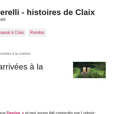
elli - histoires de Claix
laix
 passé à Claix
Randos
arrivées à la maison
arrivées à la
 que
Denise
et moi avons été contactés par Ludovic