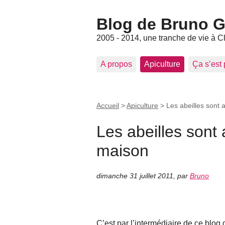
Blog de Bruno Ger
2005 - 2014, une tranche de vie à C
A propos
Apiculture
Ça s’est
Accueil
>
Apiculture
>
Les abeilles sont 
Les abeilles sont 
maison
dimanche 31 juillet 2011
,
par
Bruno
C’est par l’intermédiaire de ce blog