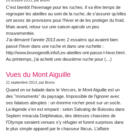
20 octobre 2013
, par Bruno
C’est bientôt l’hivernage pour les ruches. Il va être temps de
regrouper les abeilles au sein de la ruche, de s’assurer qu’elles
ont assez de provisions pour l’hiver et de les protéger du froid.
Mais avant, retour sur une saison apicole un peu
mouvementée.
J’ai démarré l’année 2013 avec 2 essaims qui avaient bien
passé l’hiver dans une ruche et dans une ruchette :
http://www.brunogerelli.info/Les-abeilles-ont-passe-l-hiver.html.
Au printemps, j’ai acheté une deuxième ruche pour (…)
Vues du Mont Aiguille
21 septembre 2013
, par Bruno
Quand on se balade dans le Vercors, le Mont Aiguille est un
des "monuments" du paysage. Impossible de l’ignorer avec
ses falaises abruptes : un énorme rocher posé sur un socle.
La légende s’en est emparé : selon Salvaing de Boissieu dans
Septem miracula Delphinatus, des déesses chassées de
l’Olympe seraient venues s’y réfugier et furent surprises dans
le plus simple appareil par le chasseur Ibicus. L’affaire