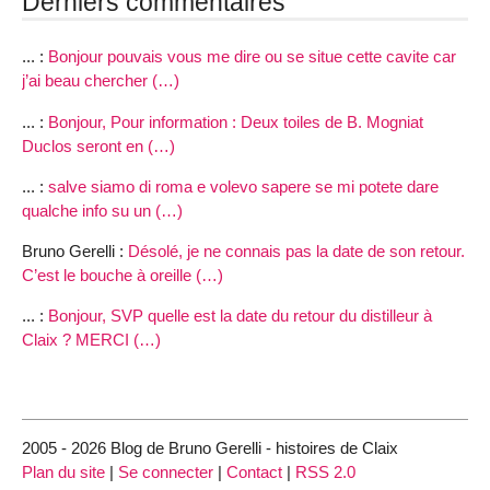
Derniers commentaires
... :
Bonjour pouvais vous me dire ou se situe cette cavite car
j’ai beau chercher (…)
... :
Bonjour, Pour information : Deux toiles de B. Mogniat
Duclos seront en (…)
... :
salve siamo di roma e volevo sapere se mi potete dare
qualche info su un (…)
Bruno Gerelli :
Désolé, je ne connais pas la date de son retour.
C’est le bouche à oreille (…)
... :
Bonjour, SVP quelle est la date du retour du distilleur à
Claix ? MERCI (…)
2005 - 2026 Blog de Bruno Gerelli - histoires de Claix
Plan du site
|
Se connecter
|
Contact
|
RSS 2.0