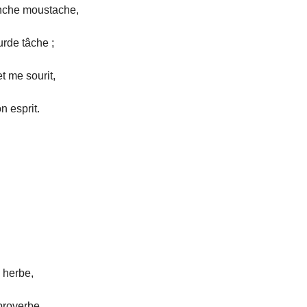
anche moustache,
urde tâche ;
t me sourit,
 esprit.
n herbe,
 proverbe.