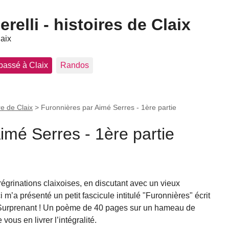
elli - histoires de Claix
laix
 passé à Claix
Randos
re de Claix
>
Furonnières par Aimé Serres - 1ère partie
imé Serres - 1ère partie
égrinations claixoises, en discutant avec un vieux
ci m’a présenté un petit fascicule intitulé "Furonnières" écrit
 Surprenant ! Un poème de 40 pages sur un hameau de
 vous en livrer l’intégralité.