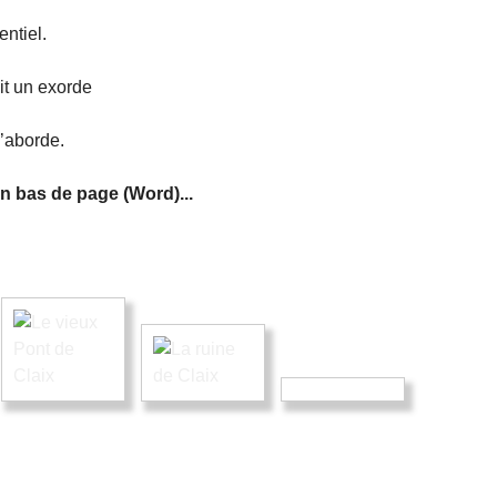
ntiel.
ait un exorde
l’aborde.
en bas de page (Word)...