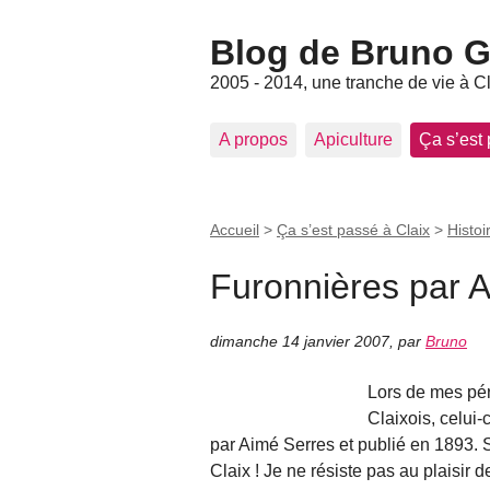
Blog de Bruno Ger
2005 - 2014, une tranche de vie à C
A propos
Apiculture
Ça s’est
Accueil
>
Ça s’est passé à Claix
>
Histoi
Furonnières par A
dimanche 14 janvier 2007
,
par
Bruno
Lors de mes pér
Claixois, celui-
par Aimé Serres et publié en 1893.
Claix ! Je ne résiste pas au plaisir de