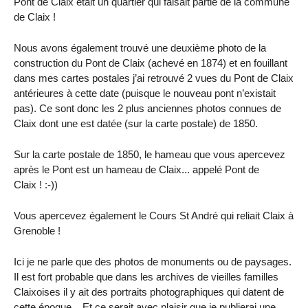
Pont de Claix était un quartier qui faisait partie de la commune
de Claix !
Nous avons également trouvé une deuxième photo de la
construction du Pont de Claix (achevé en 1874) et en fouillant
dans mes cartes postales j’ai retrouvé 2 vues du Pont de Claix
antérieures à cette date (puisque le nouveau pont n’existait
pas). Ce sont donc les 2 plus anciennes photos connues de
Claix dont une est datée (sur la carte postale) de 1850.
Sur la carte postale de 1850, le hameau que vous apercevez
après le Pont est un hameau de Claix... appelé Pont de
Claix ! :-))
Vous apercevez également le Cours St André qui reliait Claix à
Grenoble !
Ici je ne parle que des photos de monuments ou de paysages.
Il est fort probable que dans les archives de vieilles familles
Claixoises il y ait des portraits photographiques qui datent de
cette époque... Et ce serait avec plaisir que je publierai une