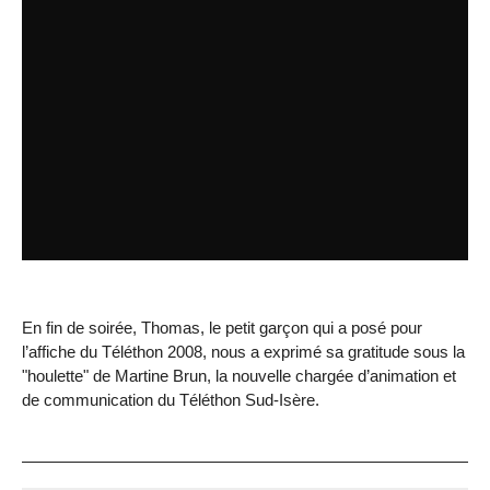
En fin de soirée, Thomas, le petit garçon qui a posé pour
l’affiche du Téléthon 2008, nous a exprimé sa gratitude sous la
"houlette" de Martine Brun, la nouvelle chargée d’animation et
de communication du Téléthon Sud-Isère.